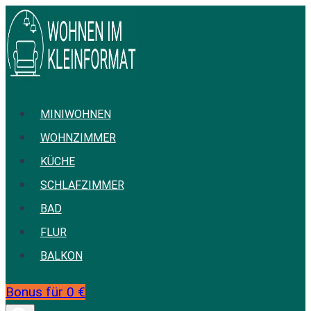
Zum
Inhalt
springen
MINIWOHNEN
WOHNZIMMER
KÜCHE
SCHLAFZIMMER
BAD
FLUR
BALKON
Bonus für 0 €