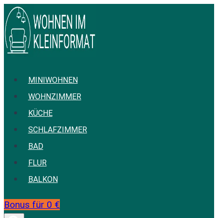
Zum
Inhalt
springen
MINIWOHNEN
WOHNZIMMER
KÜCHE
SCHLAFZIMMER
BAD
FLUR
BALKON
Bonus für 0 €