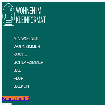
Zum
Inhalt
springen
MINIWOHNEN
WOHNZIMMER
KÜCHE
SCHLAFZIMMER
BAD
FLUR
BALKON
Bonus für 0 €