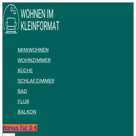
Zum
Inhalt
springen
MINIWOHNEN
WOHNZIMMER
KÜCHE
SCHLAFZIMMER
BAD
FLUR
BALKON
Bonus für 0 €