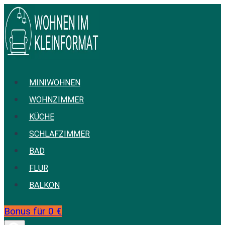
Zum
Inhalt
springen
MINIWOHNEN
WOHNZIMMER
KÜCHE
SCHLAFZIMMER
BAD
FLUR
BALKON
Bonus für 0 €