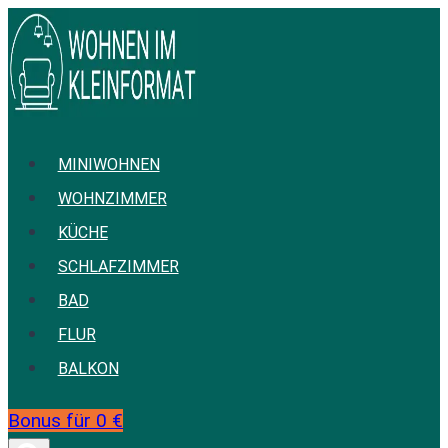
Zum
Inhalt
springen
MINIWOHNEN
WOHNZIMMER
KÜCHE
SCHLAFZIMMER
BAD
FLUR
BALKON
Bonus für 0 €