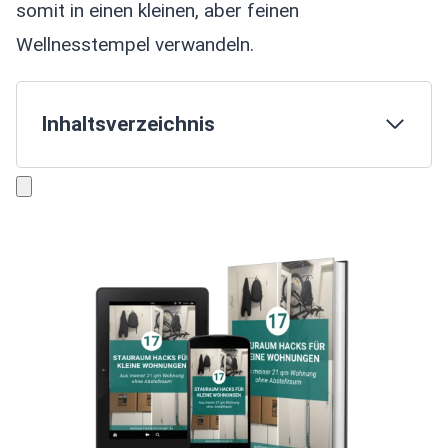
somit in einen kleinen, aber feinen
Wellnesstempel verwandeln.
Inhaltsverzeichnis
1. Platz ober- und unterhalb des
Waschbeckens nutzen
2. Vorhandenen Platz mit Nischen- und
Eckregalen ausnutzen
3. Körbe für aufgeräumte Regale
4. Sortierboxen zum Organisieren von
Schränken und Schubladen
5. Praktische Wandorganizer zum
Verstauen