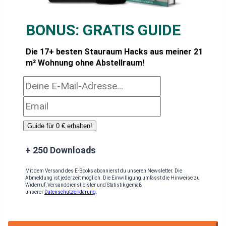
6. Handtuchleiter als optisches Highlight
7. Hängeaufbewahrung an der Tür
BONUS:
GRATIS GUIDE
8. Platzsparende multifunktionale
Die 17+ besten Stauraum Hacks aus meiner 21
Duschvorhangstange
m² Wohnung ohne Abstellraum!
9. Magnetstreifen rund um den Spiegel
platzieren
Guide für 0 € erhalten!
+ 250 Downloads
Mit dem Versand des E-Books abonnierst du unseren Newsletter. Die
Abmeldung ist jederzeit möglich. Die Einwilligung umfasst die Hinweise zu
Widerruf, Versanddienstleister und Statistik gemäß
unserer
Datenschutzerklärung
.