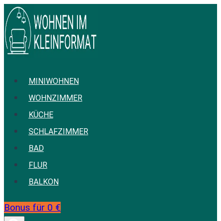
Zum
Inhalt
springen
MINIWOHNEN
WOHNZIMMER
KÜCHE
SCHLAFZIMMER
BAD
FLUR
BALKON
Bonus für 0 €