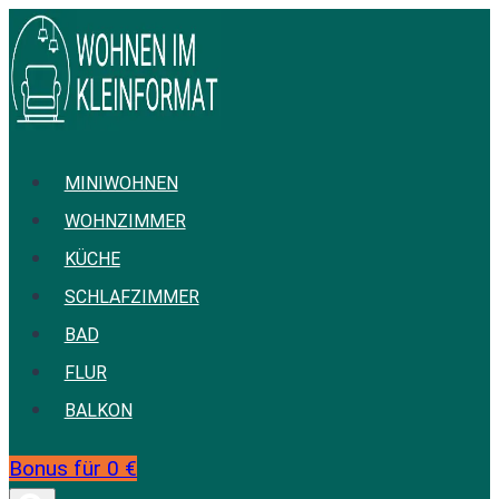
Zum
Inhalt
springen
MINIWOHNEN
WOHNZIMMER
KÜCHE
SCHLAFZIMMER
BAD
FLUR
BALKON
Bonus für 0 €