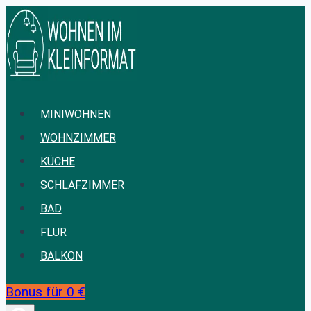
Zum
Inhalt
springen
MINIWOHNEN
WOHNZIMMER
KÜCHE
SCHLAFZIMMER
BAD
FLUR
BALKON
Bonus für 0 €