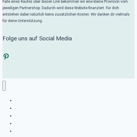
Falle eines Kaufes über diesen Link bekommen wir eine kleine Provision vom
jeweiligen Partnershop. Dadurch wird diese Website finanziert. Für dich
entstehen dabei natürlich keine zusätzlichen Kosten. Wir danken dir vielmals
für deine Unterstützung.
Folge uns auf Social Media
Pinterest
MINIWOHNEN
WOHNZIMMER
KÜCHE
SCHLAFZIMMER
BAD