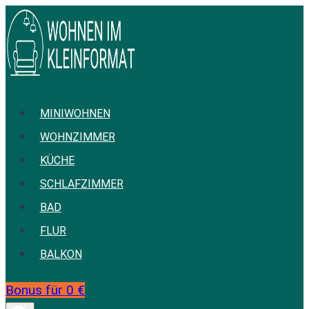
Zum
Inhalt
springen
MINIWOHNEN
WOHNZIMMER
KÜCHE
SCHLAFZIMMER
BAD
FLUR
BALKON
Bonus für 0 €