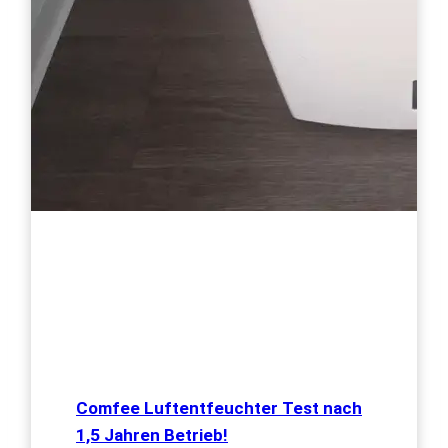
Comfee Luftentfeuchter Test nach
1,5 Jahren Betrieb!