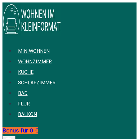
Zum
Inhalt
springen
MINIWOHNEN
WOHNZIMMER
KÜCHE
SCHLAFZIMMER
BAD
FLUR
BALKON
Bonus für 0 €