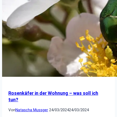
Rosenkäfer in der Wohnung – was soll ich
tun?
Von
Natascha Mussger
24/03/2024
24/03/2024