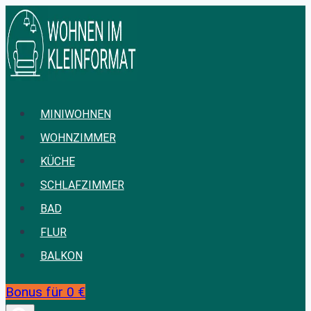
Zum
Inhalt
springen
MINIWOHNEN
WOHNZIMMER
KÜCHE
SCHLAFZIMMER
BAD
FLUR
BALKON
Bonus für 0 €