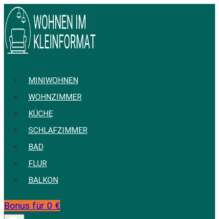
Zum
Inhalt
springen
MINIWOHNEN
WOHNZIMMER
KÜCHE
SCHLAFZIMMER
BAD
FLUR
BALKON
Bonus für 0 €