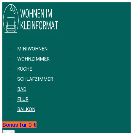
Zum
Inhalt
springen
MINIWOHNEN
WOHNZIMMER
KÜCHE
SCHLAFZIMMER
BAD
FLUR
BALKON
Bonus für 0 €