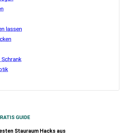
en
en lassen
ecken
n Schrank
ptik
RATIS GUIDE
besten Stauraum Hacks aus