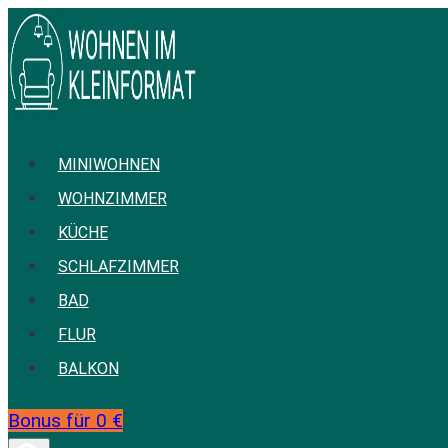
Zum
Inhalt
springen
MINIWOHNEN
WOHNZIMMER
KÜCHE
SCHLAFZIMMER
BAD
FLUR
BALKON
Bonus für 0 €