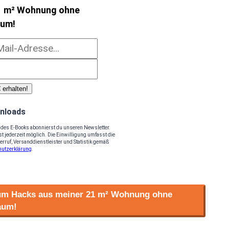
1 m² Wohnung ohne
aum!
 erhalten!
nloads
des E-Books abonnierst du unseren Newsletter.
t jederzeit möglich. Die Einwilligung umfasst die
rruf, Versanddienstleister und Statistik gemäß
hutzerklärung
.
aum Hacks aus meiner 21 m² Wohnung ohne
aum!