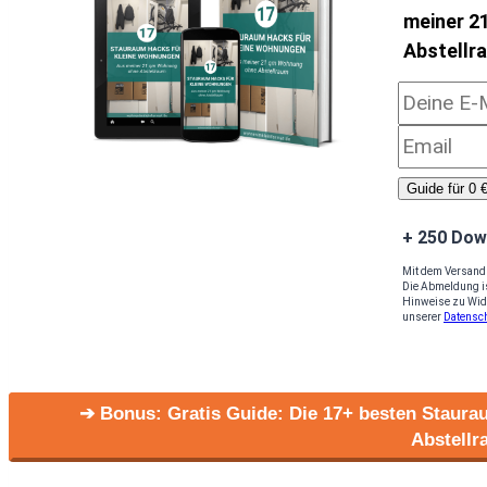
meiner 2
Abstellr
Guide für 0 €
+ 250 Dow
Mit dem Versand 
Die Abmeldung is
Hinweise zu Wide
unserer
Datensc
➔ Bonus: Gratis Guide: Die 17+ besten Staur
Abstellr