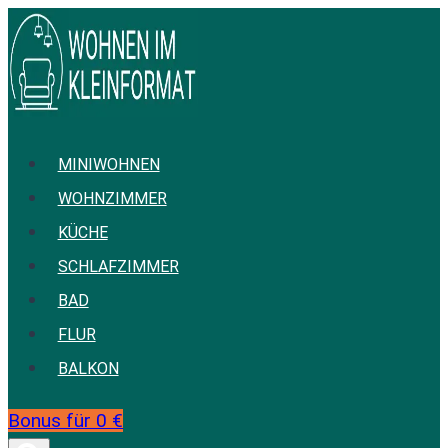
Zum
Inhalt
springen
MINIWOHNEN
WOHNZIMMER
KÜCHE
SCHLAFZIMMER
BAD
FLUR
BALKON
Bonus für 0 €