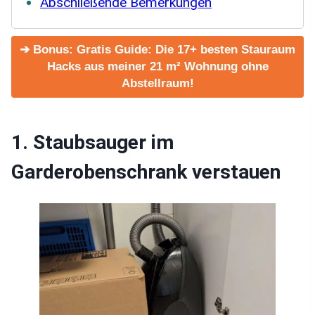
Abschließende Bemerkungen
➔ Bonus: Gratis Guide: Die 17+ besten Stauraum
Hacks aus meiner 21 m² Wohnung ohne
Abstellraum!
1. Staubsauger im
Garderobenschrank verstauen