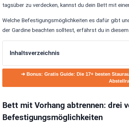
tagsüber zu verdecken, kannst du dein Bett mit ein
Welche Befestigungsmöglichkeiten es dafür gibt un
der Gardine beachten solltest, erfährst du in diesem
Inhaltsverzeichnis
Bett mit Vorhang abtrennen: drei verschiedene 
Tipps zur Wahl des Vorhangs
➔ Bonus: Gratis Guide: Die 17+ besten Staur
Abstellr
Bett mit Gardinen abtrennen: Maße für den Vor
Extra: Himmelbett als kreative Lösung
Bett mit Vorhang abtrennen: drei 
Befestigungsmöglichkeiten