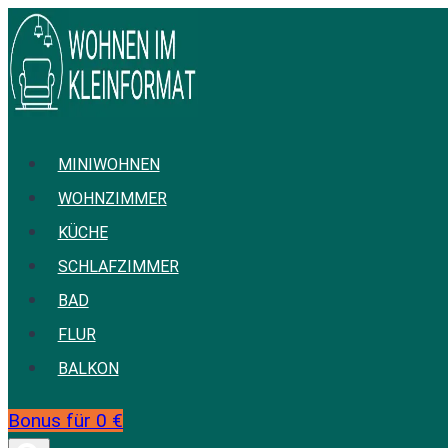
Zum
Inhalt
springen
MINIWOHNEN
WOHNZIMMER
KÜCHE
SCHLAFZIMMER
BAD
FLUR
BALKON
Bonus für 0 €