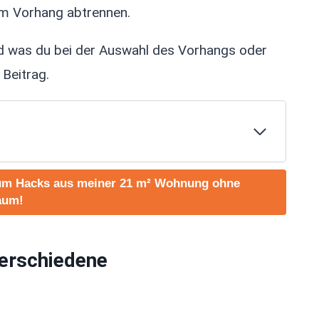
em Vorhang abtrennen.
d was du bei der Auswahl des Vorhangs oder
 Beitrag.
Befestigungsmöglichkeiten
aum Hacks aus meiner 21 m² Wohnung ohne
aum!
hang bestimmen
verschiedene