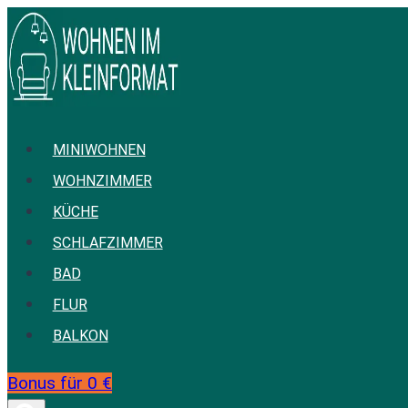
Zum
Inhalt
springen
MINIWOHNEN
WOHNZIMMER
KÜCHE
SCHLAFZIMMER
BAD
FLUR
BALKON
Bonus für 0 €